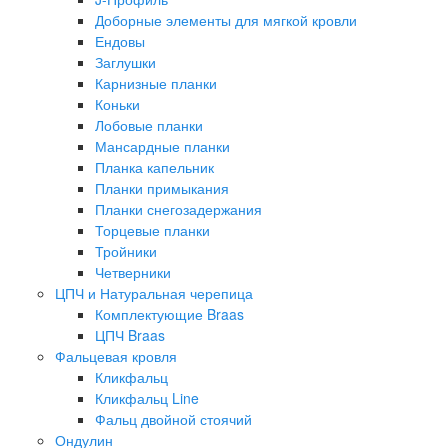
Доборные элементы для мягкой кровли
Ендовы
Заглушки
Карнизные планки
Коньки
Лобовые планки
Мансардные планки
Планка капельник
Планки примыкания
Планки снегозадержания
Торцевые планки
Тройники
Четверники
ЦПЧ и Натуральная черепица
Комплектующие Braas
ЦПЧ Braas
Фальцевая кровля
Кликфальц
Кликфальц Line
Фальц двойной стоячий
Ондулин