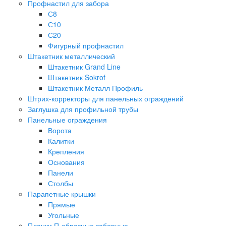
Профнастил для забора
С8
С10
С20
Фигурный профнастил
Штакетник металлический
Штакетник Grand Line
Штакетник Sokrof
Штакетник Металл Профиль
Штрих-корректоры для панельных ограждений
Заглушка для профильной трубы
Панельные ограждения
Ворота
Калитки
Крепления
Основания
Панели
Столбы
Парапетные крышки
Прямые
Угольные
Планки П-образные заборные