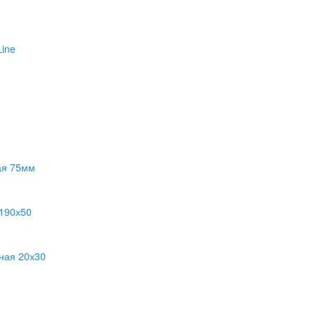
ine
ая 75мм
 190х50
ная 20х30