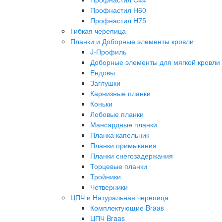
Профнастил Н60
Профнастил H75
Гибкая черепица
Планки и Доборные элементы кровли
J-Профиль
Доборные элементы для мягкой кровли
Ендовы
Заглушки
Карнизные планки
Коньки
Лобовые планки
Мансардные планки
Планка капельник
Планки примыкания
Планки снегозадержания
Торцевые планки
Тройники
Четверники
ЦПЧ и Натуральная черепица
Комплектующие Braas
ЦПЧ Braas