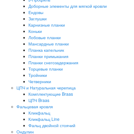
Доборные элементы для мягкой кровли
Ендовы
Заглушки
Карнизные планки
Коньки
Лобовые планки
Мансардные планки
Планка капельник
Планки примыкания
Планки снегозадержания
Торцевые планки
Тройники
Четверники
ЦПЧ и Натуральная черепица
Комплектующие Braas
ЦПЧ Braas
Фальцевая кровля
Кликфальц
Кликфальц Line
Фальц двойной стоячий
Ондулин