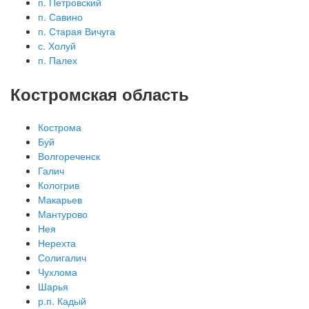
п. Петровский
п. Савино
п. Старая Вичуга
с. Холуй
п. Палех
Костромская область
Кострома
Буй
Волгореченск
Галич
Кологрив
Макарьев
Мантурово
Нея
Нерехта
Солигалич
Чухлома
Шарья
р.п. Кадый