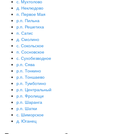
с. Мухтолово
д. Неклюдово
п. Первое Мая
р.п. Пильна
р.п. Решетиха
п. Сатис
д. Смолино
с. Сокольское
п. Сосновское
с. Сухобезводное
р.п. Сява
р.п. Тонкино
р.п. Тоншаево
р.п. Тумботино
р.п. Центральный
р.п. Фролищи
р.п. Шаранга
р.п. Шатки
с. Шиморское
д. Юганец