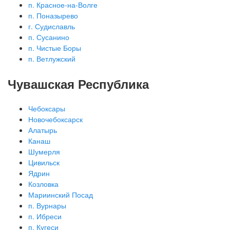
п. Красное-на-Волге
п. Поназырево
г. Судиславль
п. Сусанино
п. Чистые Боры
п. Ветлужский
Чувашская Республика
Чебоксары
Новочебоксарск
Алатырь
Канаш
Шумерля
Цивильск
Ядрин
Козловка
Мариинский Посад
п. Вурнары
п. Ибреси
п. Кугеси