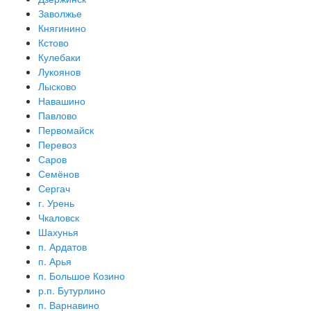
Заволжье
Княгинино
Кстово
Кулебаки
Лукоянов
Лысково
Навашино
Павлово
Первомайск
Перевоз
Саров
Семёнов
Сергач
г. Урень
Чкаловск
Шахунья
п. Ардатов
п. Арья
п. Большое Козино
р.п. Бутурлино
п. Варнавино