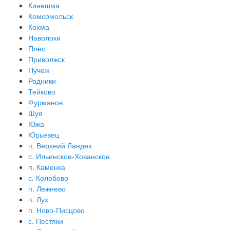
Кинешма
Комсомольск
Кохма
Наволоки
Плёс
Приволжск
Пучеж
Родники
Тейково
Фурманов
Шуя
Южа
Юрьевец
п. Верхний Ландех
с. Ильинское-Хованское
п. Каменка
с. Колобово
п. Лежнево
п. Лух
п. Ново-Писцово
с. Пестяки