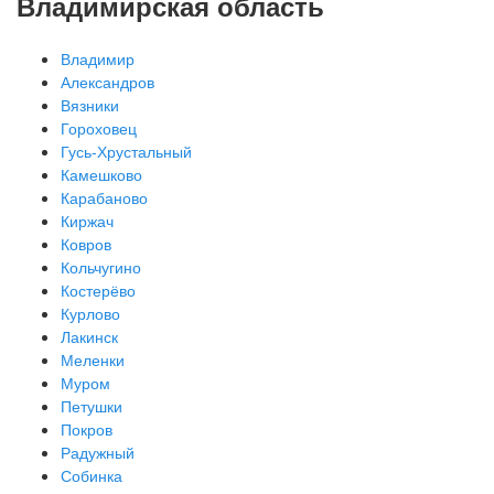
Владимирская область
Владимир
Александров
Вязники
Гороховец
Гусь-Хрустальный
Камешково
Карабаново
Киржач
Ковров
Кольчугино
Костерёво
Курлово
Лакинск
Меленки
Муром
Петушки
Покров
Радужный
Собинка