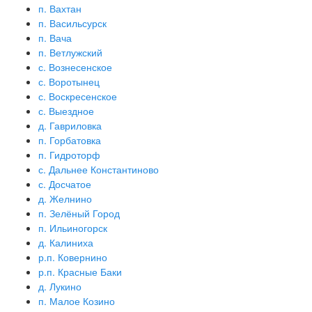
п. Вахтан
п. Васильсурск
п. Вача
п. Ветлужский
с. Вознесенское
с. Воротынец
с. Воскресенское
с. Выездное
д. Гавриловка
п. Горбатовка
п. Гидроторф
с. Дальнее Константиново
с. Досчатое
д. Желнино
п. Зелёный Город
п. Ильиногорск
д. Калиниха
р.п. Ковернино
р.п. Красные Баки
д. Лукино
п. Малое Козино