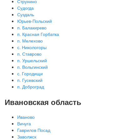
Струнино
Судогда
Суздаль
Юрьев-Польский
п. Балакирево
п. Красная Горбатка
п. Мелехово
с. Никологоры
п. Ставрово
п. Уршельский
п. Вольгинский
с. Городищи
п. Гусевский
п. Доброград
Ивановская область
Иваново
Вичуга
Гаврилов Посад
Заволжск