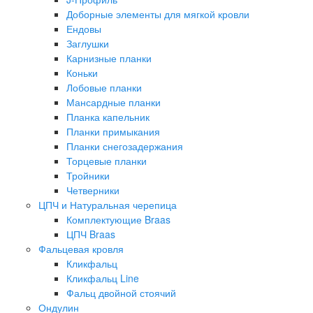
Доборные элементы для мягкой кровли
Ендовы
Заглушки
Карнизные планки
Коньки
Лобовые планки
Мансардные планки
Планка капельник
Планки примыкания
Планки снегозадержания
Торцевые планки
Тройники
Четверники
ЦПЧ и Натуральная черепица
Комплектующие Braas
ЦПЧ Braas
Фальцевая кровля
Кликфальц
Кликфальц Line
Фальц двойной стоячий
Ондулин