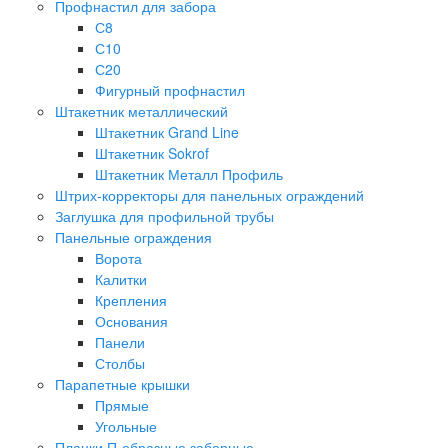
Профнастил для забора
С8
С10
С20
Фигурный профнастил
Штакетник металлический
Штакетник Grand Line
Штакетник Sokrof
Штакетник Металл Профиль
Штрих-корректоры для панельных ограждений
Заглушка для профильной трубы
Панельные ограждения
Ворота
Калитки
Крепления
Основания
Панели
Столбы
Парапетные крышки
Прямые
Угольные
Планки П-образные заборные