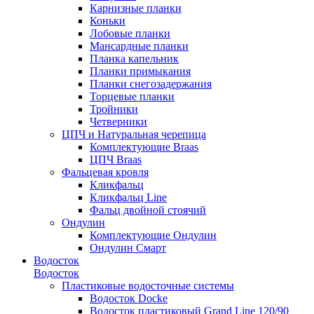
Карнизные планки
Коньки
Лобовые планки
Мансардные планки
Планка капельник
Планки примыкания
Планки снегозадержания
Торцевые планки
Тройники
Четверники
ЦПЧ и Натуральная черепица
Комплектующие Braas
ЦПЧ Braas
Фальцевая кровля
Кликфальц
Кликфальц Line
Фальц двойной стоячий
Ондулин
Комплектующие Ондулин
Ондулин Смарт
Водосток
Водосток
Пластиковые водосточные системы
Водосток Docke
Водосток пластиковый Grand Line 120/90