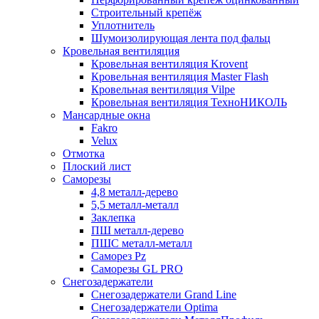
Строительный крепёж
Уплотнитель
Шумоизолирующая лента под фальц
Кровельная вентиляция
Кровельная вентиляция Krovent
Кровельная вентиляция Master Flash
Кровельная вентиляция Vilpe
Кровельная вентиляция ТехноНИКОЛЬ
Мансардные окна
Fakro
Velux
Отмотка
Плоский лист
Саморезы
4,8 металл-дерево
5,5 металл-металл
Заклепка
ПШ металл-дерево
ПШС металл-металл
Саморез Pz
Саморезы GL PRO
Снегозадержатели
Снегозадержатели Grand Line
Снегозадержатели Optima