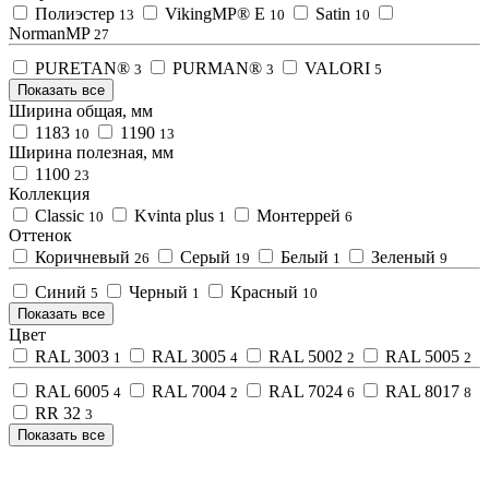
Полиэстер
VikingMP® E
Satin
13
10
10
NormanMP
27
PURETAN®
PURMAN®
VALORI
3
3
5
Показать все
Ширина общая, мм
1183
1190
10
13
Ширина полезная, мм
1100
23
Коллекция
Classic
Kvinta plus
Монтеррей
10
1
6
Оттенок
Коричневый
Серый
Белый
Зеленый
26
19
1
9
Синий
Черный
Красный
5
1
10
Показать все
Цвет
RAL 3003
RAL 3005
RAL 5002
RAL 5005
1
4
2
2
RAL 6005
RAL 7004
RAL 7024
RAL 8017
4
2
6
8
RR 32
3
Показать все