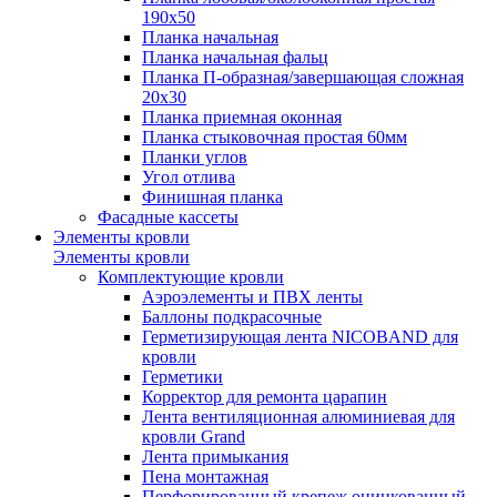
190х50
Планка начальная
Планка начальная фальц
Планка П-образная/завершающая сложная
20х30
Планка приемная оконная
Планка стыковочная простая 60мм
Планки углов
Угол отлива
Финишная планка
Фасадные кассеты
Элементы кровли
Элементы кровли
Комплектующие кровли
Аэроэлементы и ПВХ ленты
Баллоны подкрасочные
Герметизирующая лента NICOBAND для
кровли
Герметики
Корректор для ремонта царапин
Лента вентиляционная алюминиевая для
кровли Grand
Лента примыкания
Пена монтажнaя
Перфорированный крепеж оцинкованный