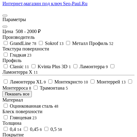
Интернет-магазин под ключ Seo-Paul.Ru
Параметры
Цена
508
-
2000
₽
Производитель
GrandLine
Sokrof
Металл Профиль
78
13
52
Текстура поверхности
Гладкая
23
Профиль
Classic
Kvinta Plus 3D
Ламонтерра
11
1
9
Ламонтерра X
11
Ламонтерра XL
Монтекристо
Монтеррей
9
10
13
Монтерроса
Трамонтана
8
5
Показать все
Материал
Оцинкованная сталь
48
Блеск поверхности
Глянцевая
23
Толщина
0,4
0,45
0,5
14
6
58
Покрытие