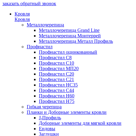
заказать обратный звонок
Кровля
Кровля
Металлочерепица
Металлочерепица Grand Line
Металлочерепица Монтеррей
Металлочерепица Металл Профиль
Профнастил
Профнастил оцинкованный
Профнастил С8
Профнастил С10
Профнастил МП20
Профнастил С20
Профнастил С21
Профнастил HC35
Профнастил С44
Профнастил Н60
Профнастил H75
Гибкая черепица
Планки и Доборные элементы кровли
J-Профиль
Доборные элементы для мягкой кровли
Ендовы
Заглушки