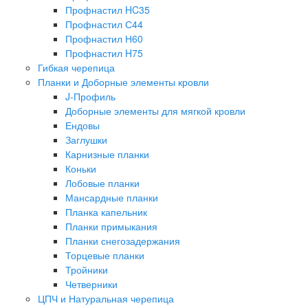
Профнастил HC35
Профнастил С44
Профнастил Н60
Профнастил H75
Гибкая черепица
Планки и Доборные элементы кровли
J-Профиль
Доборные элементы для мягкой кровли
Ендовы
Заглушки
Карнизные планки
Коньки
Лобовые планки
Мансардные планки
Планка капельник
Планки примыкания
Планки снегозадержания
Торцевые планки
Тройники
Четверники
ЦПЧ и Натуральная черепица