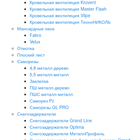
Кровельная вентиляция Krovent
Кровельная вентиляция Master Flash
Кровельная вентиляция Vilpe
Кровельная вентиляция ТехноНИКОЛЬ
Мансардные окна
Fakro
Velux
Отмотка
Плоский лист
Саморезы
4,8 металл-дерево
5,5 металл-металл
Заклепка
ПШ металл-дерево
ПШС металл-металл
Саморез Pz
Саморезы GL PRO
Снегозадержатели
Снегозадержатели Grand Line
Снегозадержатели Optima
Снегозадержатели МеталлПрофиль
Снегозадержатель для фальцевой кровли Grand