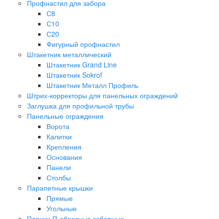
Профнастил для забора
С8
С10
С20
Фигурный профнастил
Штакетник металлический
Штакетник Grand Line
Штакетник Sokrof
Штакетник Металл Профиль
Штрих-корректоры для панельных ограждений
Заглушка для профильной трубы
Панельные ограждения
Ворота
Калитки
Крепления
Основания
Панели
Столбы
Парапетные крышки
Прямые
Угольные
Планки П-образные заборные