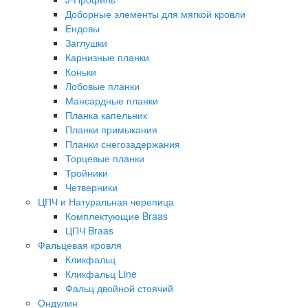
Доборные элементы для мягкой кровли
Ендовы
Заглушки
Карнизные планки
Коньки
Лобовые планки
Мансардные планки
Планка капельник
Планки примыкания
Планки снегозадержания
Торцевые планки
Тройники
Четверники
ЦПЧ и Натуральная черепица
Комплектующие Braas
ЦПЧ Braas
Фальцевая кровля
Кликфальц
Кликфальц Line
Фальц двойной стоячий
Ондулин