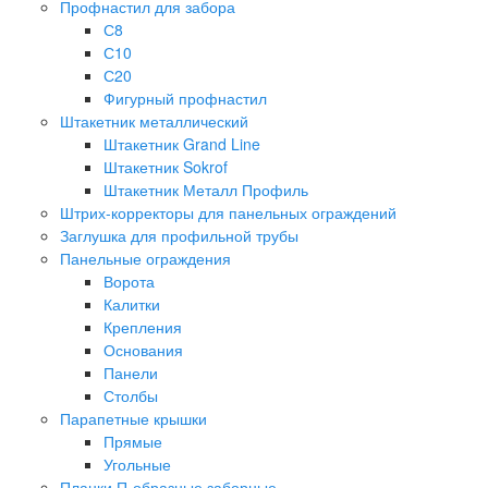
Профнастил для забора
С8
С10
С20
Фигурный профнастил
Штакетник металлический
Штакетник Grand Line
Штакетник Sokrof
Штакетник Металл Профиль
Штрих-корректоры для панельных ограждений
Заглушка для профильной трубы
Панельные ограждения
Ворота
Калитки
Крепления
Основания
Панели
Столбы
Парапетные крышки
Прямые
Угольные
Планки П-образные заборные