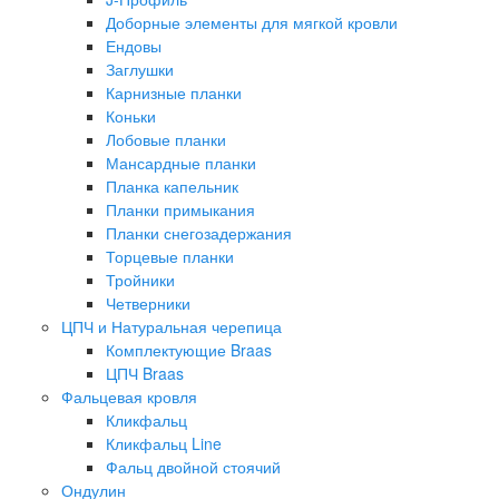
Доборные элементы для мягкой кровли
Ендовы
Заглушки
Карнизные планки
Коньки
Лобовые планки
Мансардные планки
Планка капельник
Планки примыкания
Планки снегозадержания
Торцевые планки
Тройники
Четверники
ЦПЧ и Натуральная черепица
Комплектующие Braas
ЦПЧ Braas
Фальцевая кровля
Кликфальц
Кликфальц Line
Фальц двойной стоячий
Ондулин