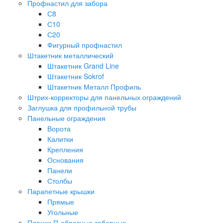
Профнастил для забора
С8
С10
С20
Фигурный профнастил
Штакетник металлический
Штакетник Grand Line
Штакетник Sokrof
Штакетник Металл Профиль
Штрих-корректоры для панельных ограждений
Заглушка для профильной трубы
Панельные ограждения
Ворота
Калитки
Крепления
Основания
Панели
Столбы
Парапетные крышки
Прямые
Угольные
Планки П-образные заборные