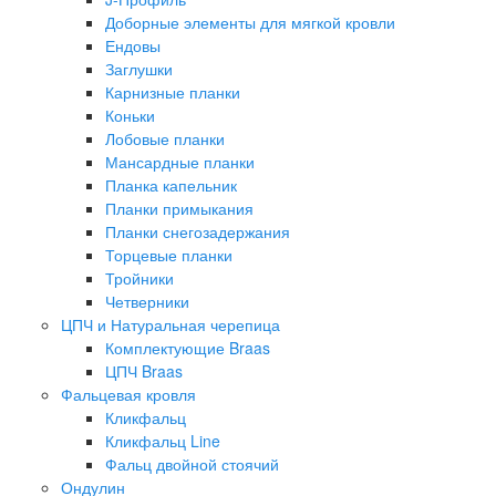
Доборные элементы для мягкой кровли
Ендовы
Заглушки
Карнизные планки
Коньки
Лобовые планки
Мансардные планки
Планка капельник
Планки примыкания
Планки снегозадержания
Торцевые планки
Тройники
Четверники
ЦПЧ и Натуральная черепица
Комплектующие Braas
ЦПЧ Braas
Фальцевая кровля
Кликфальц
Кликфальц Line
Фальц двойной стоячий
Ондулин