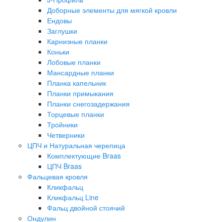
Доборные элементы для мягкой кровли
Ендовы
Заглушки
Карнизные планки
Коньки
Лобовые планки
Мансардные планки
Планка капельник
Планки примыкания
Планки снегозадержания
Торцевые планки
Тройники
Четверники
ЦПЧ и Натуральная черепица
Комплектующие Braas
ЦПЧ Braas
Фальцевая кровля
Кликфальц
Кликфальц Line
Фальц двойной стоячий
Ондулин