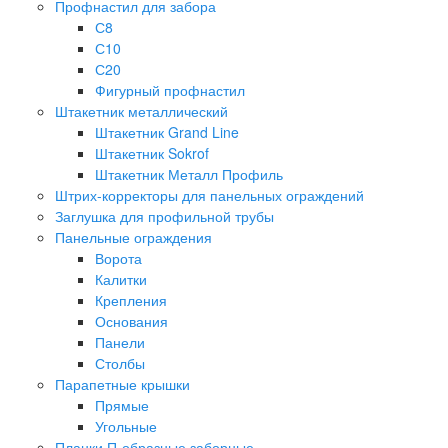
Профнастил для забора
С8
С10
С20
Фигурный профнастил
Штакетник металлический
Штакетник Grand Line
Штакетник Sokrof
Штакетник Металл Профиль
Штрих-корректоры для панельных ограждений
Заглушка для профильной трубы
Панельные ограждения
Ворота
Калитки
Крепления
Основания
Панели
Столбы
Парапетные крышки
Прямые
Угольные
Планки П-образные заборные