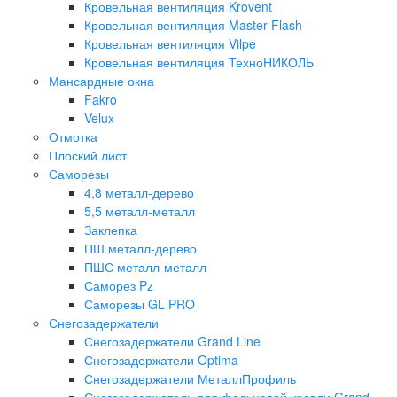
Кровельная вентиляция Krovent
Кровельная вентиляция Master Flash
Кровельная вентиляция Vilpe
Кровельная вентиляция ТехноНИКОЛЬ
Мансардные окна
Fakro
Velux
Отмотка
Плоский лист
Саморезы
4,8 металл-дерево
5,5 металл-металл
Заклепка
ПШ металл-дерево
ПШС металл-металл
Саморез Pz
Саморезы GL PRO
Снегозадержатели
Снегозадержатели Grand Line
Снегозадержатели Optima
Снегозадержатели МеталлПрофиль
Снегозадержатель для фальцевой кровли Grand