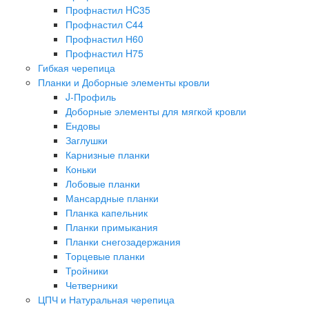
Профнастил HC35
Профнастил С44
Профнастил Н60
Профнастил H75
Гибкая черепица
Планки и Доборные элементы кровли
J-Профиль
Доборные элементы для мягкой кровли
Ендовы
Заглушки
Карнизные планки
Коньки
Лобовые планки
Мансардные планки
Планка капельник
Планки примыкания
Планки снегозадержания
Торцевые планки
Тройники
Четверники
ЦПЧ и Натуральная черепица