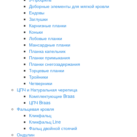
Доборные элементы для мягкой кровли
Ендовы
Заглушки
Карнизные планки
Коньки
Лобовые планки
Мансардные планки
Планка капельник
Планки примыкания
Планки снегозадержания
Торцевые планки
Тройники
Четверники
ЦПЧ и Натуральная черепица
Комплектующие Braas
ЦПЧ Braas
Фальцевая кровля
Кликфальц
Кликфальц Line
Фальц двойной стоячий
Ондулин