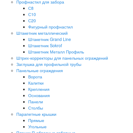
Профнастил для забора
С8
С10
С20
Фигурный профнастил
Штакетник металлический
Штакетник Grand Line
Штакетник Sokrof
Штакетник Металл Профиль
Штрих-корректоры для панельных ограждений
Заглушка для профильной трубы
Панельные ограждения
Ворота
Калитки
Крепления
Основания
Панели
Столбы
Парапетные крышки
Прямые
Угольные
Планки П-образные заборные