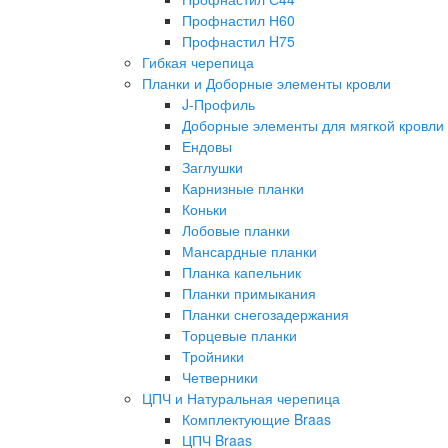
Профнастил Н60
Профнастил H75
Гибкая черепица
Планки и Доборные элементы кровли
J-Профиль
Доборные элементы для мягкой кровли
Ендовы
Заглушки
Карнизные планки
Коньки
Лобовые планки
Мансардные планки
Планка капельник
Планки примыкания
Планки снегозадержания
Торцевые планки
Тройники
Четверники
ЦПЧ и Натуральная черепица
Комплектующие Braas
ЦПЧ Braas