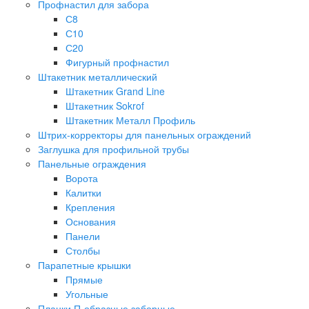
Профнастил для забора
С8
С10
С20
Фигурный профнастил
Штакетник металлический
Штакетник Grand Line
Штакетник Sokrof
Штакетник Металл Профиль
Штрих-корректоры для панельных ограждений
Заглушка для профильной трубы
Панельные ограждения
Ворота
Калитки
Крепления
Основания
Панели
Столбы
Парапетные крышки
Прямые
Угольные
Планки П-образные заборные