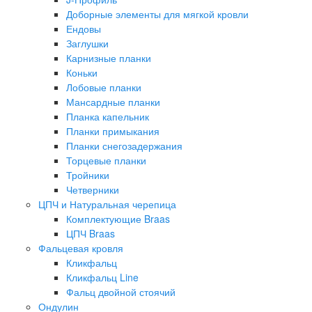
Доборные элементы для мягкой кровли
Ендовы
Заглушки
Карнизные планки
Коньки
Лобовые планки
Мансардные планки
Планка капельник
Планки примыкания
Планки снегозадержания
Торцевые планки
Тройники
Четверники
ЦПЧ и Натуральная черепица
Комплектующие Braas
ЦПЧ Braas
Фальцевая кровля
Кликфальц
Кликфальц Line
Фальц двойной стоячий
Ондулин