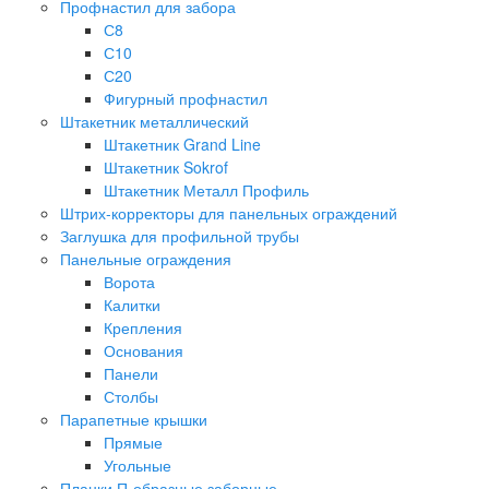
Профнастил для забора
С8
С10
С20
Фигурный профнастил
Штакетник металлический
Штакетник Grand Line
Штакетник Sokrof
Штакетник Металл Профиль
Штрих-корректоры для панельных ограждений
Заглушка для профильной трубы
Панельные ограждения
Ворота
Калитки
Крепления
Основания
Панели
Столбы
Парапетные крышки
Прямые
Угольные
Планки П-образные заборные