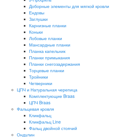
Доборные элементы для мягкой кровли
Ендовы
Заглушки
Карнизные планки
Коньки
Лобовые планки
Мансардные планки
Планка капельник
Планки примыкания
Планки снегозадержания
Торцевые планки
Тройники
Четверники
ЦПЧ и Натуральная черепица
Комплектующие Braas
ЦПЧ Braas
Фальцевая кровля
Кликфальц
Кликфальц Line
Фальц двойной стоячий
Ондулин