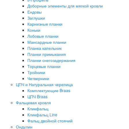
Доборные элементы для мягкой кровли
Ендовы
Заглушки
Карнизные планки
Коньки
Лобовые планки
Мансардные планки
Планка капельник
Планки примыкания
Планки снегозадержания
Торцевые планки
Тройники
Четверники
ЦПЧ и Натуральная черепица
Комплектующие Braas
ЦПЧ Braas
Фальцевая кровля
Кликфальц
Кликфальц Line
Фальц двойной стоячий
Ондулин