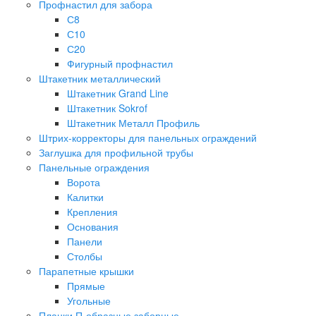
Профнастил для забора
С8
С10
С20
Фигурный профнастил
Штакетник металлический
Штакетник Grand Line
Штакетник Sokrof
Штакетник Металл Профиль
Штрих-корректоры для панельных ограждений
Заглушка для профильной трубы
Панельные ограждения
Ворота
Калитки
Крепления
Основания
Панели
Столбы
Парапетные крышки
Прямые
Угольные
Планки П-образные заборные