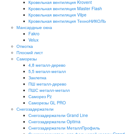
Кровельная вентиляция Krovent
Кровельная вентиляция Master Flash
Кровельная вентиляция Vilpe
Кровельная вентиляция ТехноНИКОЛЬ
Мансардные окна
Fakro
Velux
Отмотка
Плоский лист
Саморезы
4,8 металл-дерево
5,5 металл-металл
Заклепка
ПШ металл-дерево
ПШС металл-металл
Саморез Pz
Саморезы GL PRO
Снегозадержатели
Снегозадержатели Grand Line
Снегозадержатели Optima
Снегозадержатели МеталлПрофиль
Снегозадержатель для фальцевой кровли Grand