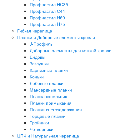
Профнастил HC35
Профнастил С44
Профнастил Н60
Профнастил H75
Гибкая черепица
Планки и Доборные элементы кровли
J-Профиль
Доборные элементы для мягкой кровли
Ендовы
Заглушки
Карнизные планки
Коньки
Лобовые планки
Мансардные планки
Планка капельник
Планки примыкания
Планки снегозадержания
Торцевые планки
Тройники
Четверники
ЦПЧ и Натуральная черепица