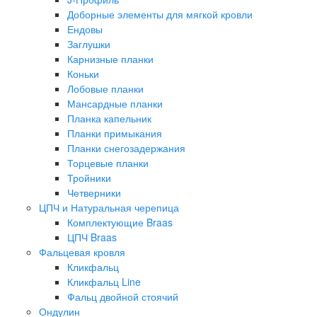
Доборные элементы для мягкой кровли
Ендовы
Заглушки
Карнизные планки
Коньки
Лобовые планки
Мансардные планки
Планка капельник
Планки примыкания
Планки снегозадержания
Торцевые планки
Тройники
Четверники
ЦПЧ и Натуральная черепица
Комплектующие Braas
ЦПЧ Braas
Фальцевая кровля
Кликфальц
Кликфальц Line
Фальц двойной стоячий
Ондулин