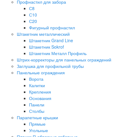
Профнастил для забора
С8
С10
С20
Фигурный профнастил
Штакетник металлический
Штакетник Grand Line
Штакетник Sokrof
Штакетник Металл Профиль
Штрих-корректоры для панельных ограждений
Заглушка для профильной трубы
Панельные ограждения
Ворота
Калитки
Крепления
Основания
Панели
Столбы
Парапетные крышки
Прямые
Угольные
Планки П-образные заборные