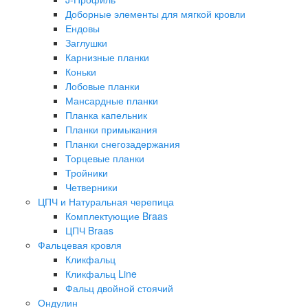
Доборные элементы для мягкой кровли
Ендовы
Заглушки
Карнизные планки
Коньки
Лобовые планки
Мансардные планки
Планка капельник
Планки примыкания
Планки снегозадержания
Торцевые планки
Тройники
Четверники
ЦПЧ и Натуральная черепица
Комплектующие Braas
ЦПЧ Braas
Фальцевая кровля
Кликфальц
Кликфальц Line
Фальц двойной стоячий
Ондулин