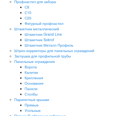
Профнастил для забора
С8
С10
С20
Фигурный профнастил
Штакетник металлический
Штакетник Grand Line
Штакетник Sokrof
Штакетник Металл Профиль
Штрих-корректоры для панельных ограждений
Заглушка для профильной трубы
Панельные ограждения
Ворота
Калитки
Крепления
Основания
Панели
Столбы
Парапетные крышки
Прямые
Угольные
Планки П-образные заборные