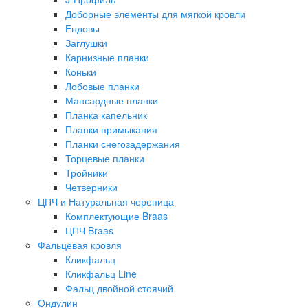
Доборные элементы для мягкой кровли
Ендовы
Заглушки
Карнизные планки
Коньки
Лобовые планки
Мансардные планки
Планка капельник
Планки примыкания
Планки снегозадержания
Торцевые планки
Тройники
Четверники
ЦПЧ и Натуральная черепица
Комплектующие Braas
ЦПЧ Braas
Фальцевая кровля
Кликфальц
Кликфальц Line
Фальц двойной стоячий
Ондулин