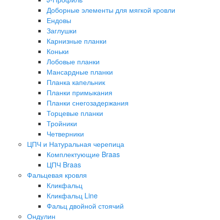
Доборные элементы для мягкой кровли
Ендовы
Заглушки
Карнизные планки
Коньки
Лобовые планки
Мансардные планки
Планка капельник
Планки примыкания
Планки снегозадержания
Торцевые планки
Тройники
Четверники
ЦПЧ и Натуральная черепица
Комплектующие Braas
ЦПЧ Braas
Фальцевая кровля
Кликфальц
Кликфальц Line
Фальц двойной стоячий
Ондулин