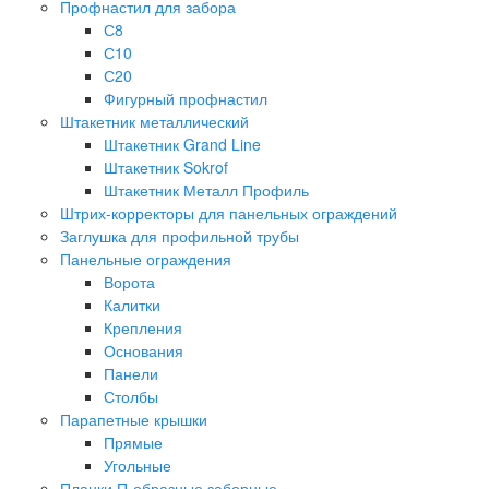
Профнастил для забора
С8
С10
С20
Фигурный профнастил
Штакетник металлический
Штакетник Grand Line
Штакетник Sokrof
Штакетник Металл Профиль
Штрих-корректоры для панельных ограждений
Заглушка для профильной трубы
Панельные ограждения
Ворота
Калитки
Крепления
Основания
Панели
Столбы
Парапетные крышки
Прямые
Угольные
Планки П-образные заборные