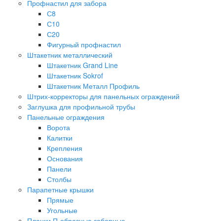
Профнастил для забора
С8
С10
С20
Фигурный профнастил
Штакетник металлический
Штакетник Grand Line
Штакетник Sokrof
Штакетник Металл Профиль
Штрих-корректоры для панельных ограждений
Заглушка для профильной трубы
Панельные ограждения
Ворота
Калитки
Крепления
Основания
Панели
Столбы
Парапетные крышки
Прямые
Угольные
Планки П-образные заборные