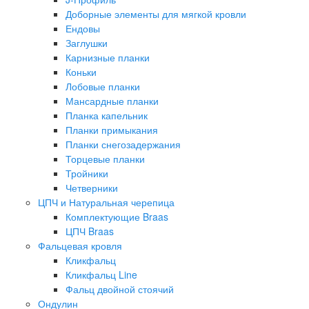
Доборные элементы для мягкой кровли
Ендовы
Заглушки
Карнизные планки
Коньки
Лобовые планки
Мансардные планки
Планка капельник
Планки примыкания
Планки снегозадержания
Торцевые планки
Тройники
Четверники
ЦПЧ и Натуральная черепица
Комплектующие Braas
ЦПЧ Braas
Фальцевая кровля
Кликфальц
Кликфальц Line
Фальц двойной стоячий
Ондулин