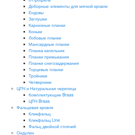
Доборные элементы для мягкой кровли
Ендовы
Заглушки
Карнизные планки
Коньки
Лобовые планки
Мансардные планки
Планка капельник
Планки примыкания
Планки снегозадержания
Торцевые планки
Тройники
Четверники
ЦПЧ и Натуральная черепица
Комплектующие Braas
ЦПЧ Braas
Фальцевая кровля
Кликфальц
Кликфальц Line
Фальц двойной стоячий
Ондулин