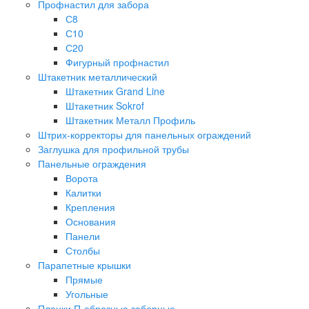
Профнастил для забора
С8
С10
С20
Фигурный профнастил
Штакетник металлический
Штакетник Grand Line
Штакетник Sokrof
Штакетник Металл Профиль
Штрих-корректоры для панельных ограждений
Заглушка для профильной трубы
Панельные ограждения
Ворота
Калитки
Крепления
Основания
Панели
Столбы
Парапетные крышки
Прямые
Угольные
Планки П-образные заборные