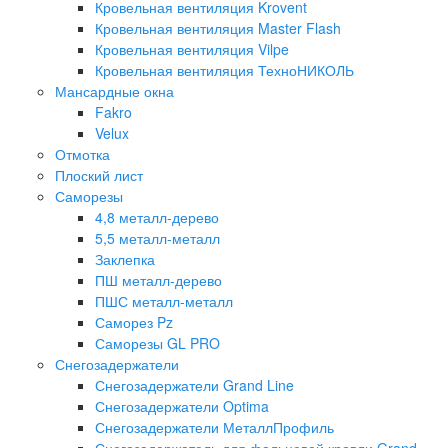
Кровельная вентиляция Krovent
Кровельная вентиляция Master Flash
Кровельная вентиляция Vilpe
Кровельная вентиляция ТехноНИКОЛЬ
Мансардные окна
Fakro
Velux
Отмотка
Плоский лист
Саморезы
4,8 металл-дерево
5,5 металл-металл
Заклепка
ПШ металл-дерево
ПШС металл-металл
Саморез Pz
Саморезы GL PRO
Снегозадержатели
Снегозадержатели Grand Line
Снегозадержатели Optima
Снегозадержатели МеталлПрофиль
Снегозадержатель для фальцевой кровли Grand