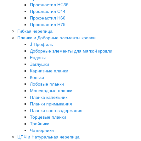
Профнастил HC35
Профнастил С44
Профнастил Н60
Профнастил H75
Гибкая черепица
Планки и Доборные элементы кровли
J-Профиль
Доборные элементы для мягкой кровли
Ендовы
Заглушки
Карнизные планки
Коньки
Лобовые планки
Мансардные планки
Планка капельник
Планки примыкания
Планки снегозадержания
Торцевые планки
Тройники
Четверники
ЦПЧ и Натуральная черепица