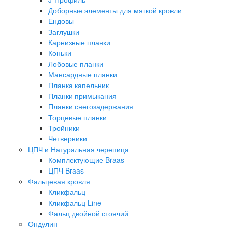
Доборные элементы для мягкой кровли
Ендовы
Заглушки
Карнизные планки
Коньки
Лобовые планки
Мансардные планки
Планка капельник
Планки примыкания
Планки снегозадержания
Торцевые планки
Тройники
Четверники
ЦПЧ и Натуральная черепица
Комплектующие Braas
ЦПЧ Braas
Фальцевая кровля
Кликфальц
Кликфальц Line
Фальц двойной стоячий
Ондулин