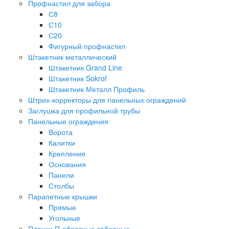
Профнастил для забора
С8
С10
С20
Фигурный профнастил
Штакетник металлический
Штакетник Grand Line
Штакетник Sokrof
Штакетник Металл Профиль
Штрих-корректоры для панельных ограждений
Заглушка для профильной трубы
Панельные ограждения
Ворота
Калитки
Крепления
Основания
Панели
Столбы
Парапетные крышки
Прямые
Угольные
Планки П-образные заборные