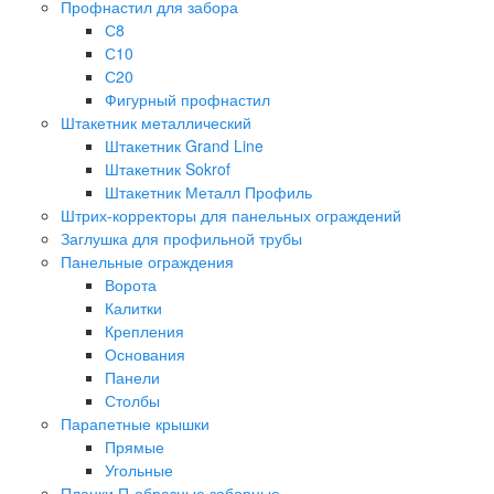
Профнастил для забора
С8
С10
С20
Фигурный профнастил
Штакетник металлический
Штакетник Grand Line
Штакетник Sokrof
Штакетник Металл Профиль
Штрих-корректоры для панельных ограждений
Заглушка для профильной трубы
Панельные ограждения
Ворота
Калитки
Крепления
Основания
Панели
Столбы
Парапетные крышки
Прямые
Угольные
Планки П-образные заборные