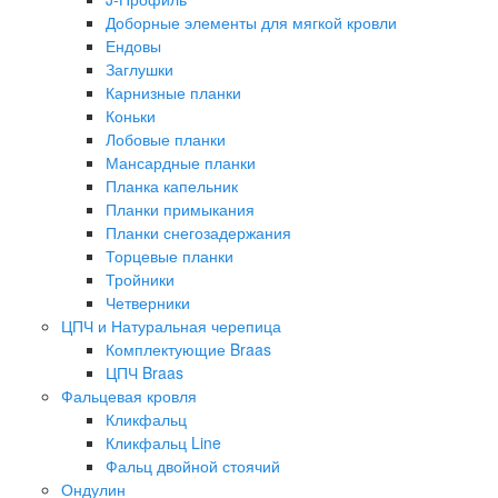
Доборные элементы для мягкой кровли
Ендовы
Заглушки
Карнизные планки
Коньки
Лобовые планки
Мансардные планки
Планка капельник
Планки примыкания
Планки снегозадержания
Торцевые планки
Тройники
Четверники
ЦПЧ и Натуральная черепица
Комплектующие Braas
ЦПЧ Braas
Фальцевая кровля
Кликфальц
Кликфальц Line
Фальц двойной стоячий
Ондулин