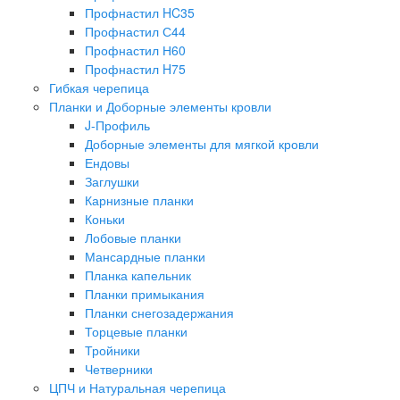
Профнастил HC35
Профнастил С44
Профнастил Н60
Профнастил H75
Гибкая черепица
Планки и Доборные элементы кровли
J-Профиль
Доборные элементы для мягкой кровли
Ендовы
Заглушки
Карнизные планки
Коньки
Лобовые планки
Мансардные планки
Планка капельник
Планки примыкания
Планки снегозадержания
Торцевые планки
Тройники
Четверники
ЦПЧ и Натуральная черепица