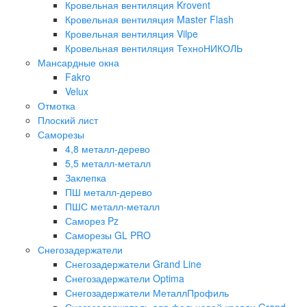
Кровельная вентиляция Krovent
Кровельная вентиляция Master Flash
Кровельная вентиляция Vilpe
Кровельная вентиляция ТехноНИКОЛЬ
Мансардные окна
Fakro
Velux
Отмотка
Плоский лист
Саморезы
4,8 металл-дерево
5,5 металл-металл
Заклепка
ПШ металл-дерево
ПШС металл-металл
Саморез Pz
Саморезы GL PRO
Снегозадержатели
Снегозадержатели Grand Line
Снегозадержатели Optima
Снегозадержатели МеталлПрофиль
Снегозадержатель для фальцевой кровли Grand