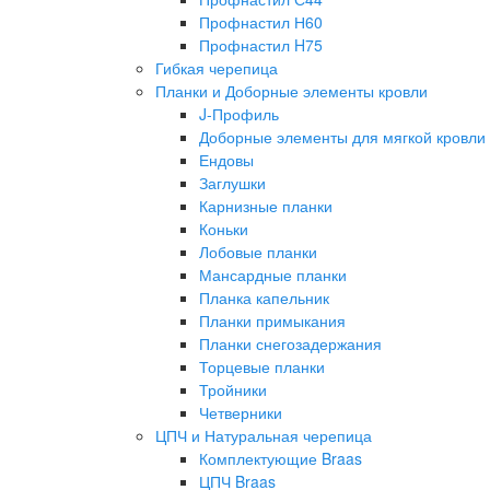
Профнастил Н60
Профнастил H75
Гибкая черепица
Планки и Доборные элементы кровли
J-Профиль
Доборные элементы для мягкой кровли
Ендовы
Заглушки
Карнизные планки
Коньки
Лобовые планки
Мансардные планки
Планка капельник
Планки примыкания
Планки снегозадержания
Торцевые планки
Тройники
Четверники
ЦПЧ и Натуральная черепица
Комплектующие Braas
ЦПЧ Braas