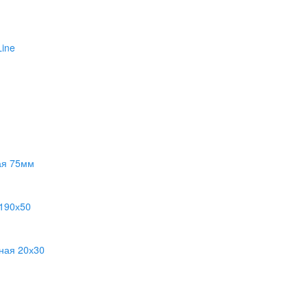
ine
ая 75мм
 190х50
ная 20х30